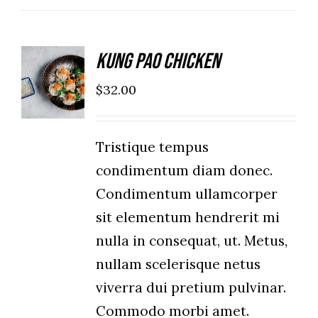
Kung Pao Chicken
ADD TO
CART
$
32.00
/
DETAILS
Tristique tempus
condimentum diam donec.
Condimentum ullamcorper
sit elementum hendrerit mi
nulla in consequat, ut. Metus,
nullam scelerisque netus
viverra dui pretium pulvinar.
Commodo morbi amet.