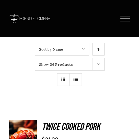
Skip
to
content
Sort by
Name
Show
36 Products
Twice Cooked Pork
ADD TO
CART