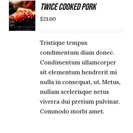
Twice Cooked Pork
ADD TO
CART
$
21.00
/
DETAILS
Tristique tempus
condimentum diam donec.
Condimentum ullamcorper
sit elementum hendrerit mi
nulla in consequat, ut. Metus,
nullam scelerisque netus
viverra dui pretium pulvinar.
Commodo morbi amet.