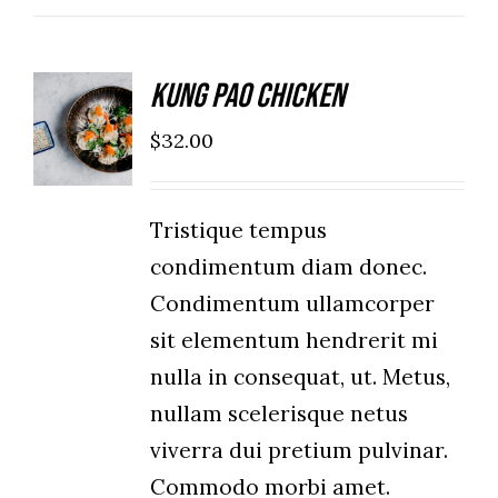
Kung Pao Chicken
ADD TO
CART
$
32.00
/
DETAILS
Tristique tempus
condimentum diam donec.
Condimentum ullamcorper
sit elementum hendrerit mi
nulla in consequat, ut. Metus,
nullam scelerisque netus
viverra dui pretium pulvinar.
Commodo morbi amet.