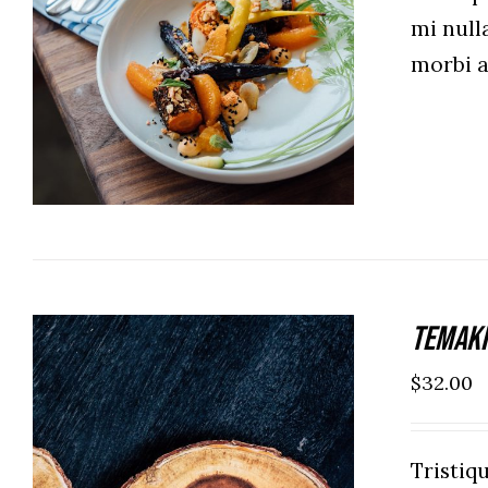
mi null
ADD TO CART
/
DETAILS
morbi 
Temaki
$
32.00
Tristi