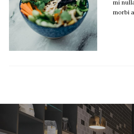
mi null
ADD TO CART
/
DETAILS
morbi 