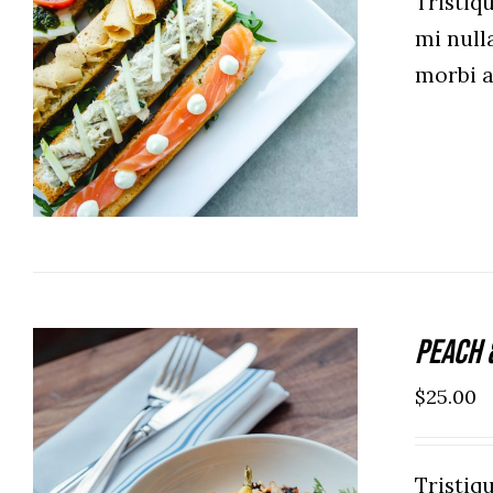
Tristi
mi null
ADD TO CART
/
DETAILS
morbi 
Peach 
$
25.00
Tristi