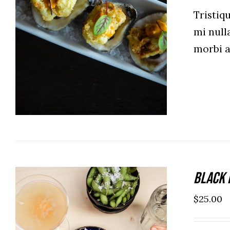
Tristi
mi null
ADD TO CART
/
DETAILS
morbi 
Black 
$
25.00