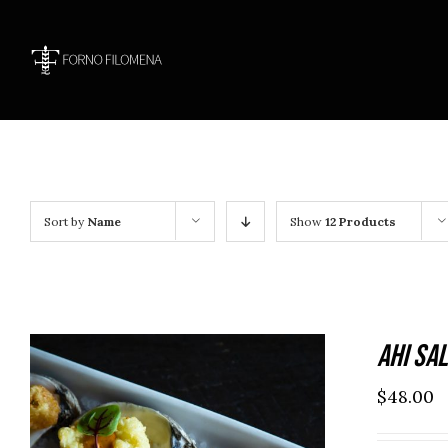
Skip
to
content
Sort by
Name
Show
12 Products
Ahi Sal
$
48.00