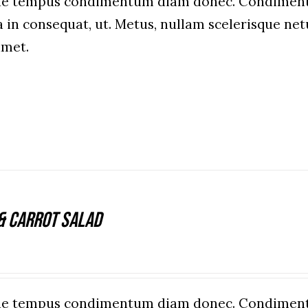
que tempus condimentum diam donec. Condiment
a in consequat, ut. Metus, nullam scelerisque n
amet.
& Carrot Salad
que tempus condimentum diam donec. Condiment