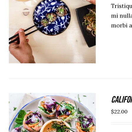
Tristi
mi null
ADD TO CART
/
DETAILS
morbi 
Califo
$
22.00