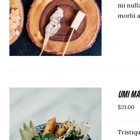
mi null
ADD TO CART
/
DETAILS
morbi 
Umi Ma
$
21.00
Tristi